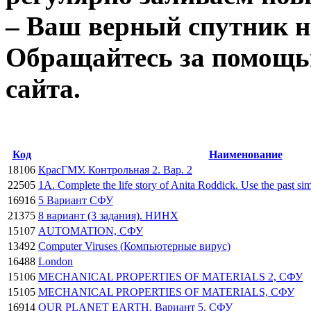
– Ваш верный спутник на
Обращайтесь за помощь
сайта.
Код
Наименование
18106
КрасГМУ. Контрольная 2. Вар. 2
22505
1A. Complete the life story of Anita Roddick. Use the past sim
16916
5 Вариант СФУ
21375
8 вариант (3 задания). НИНХ
15107
AUTOMATION, СФУ
13492
Computer Viruses (Компьютерные вирус)
16488
London
15106
MECHANICAL PROPERTIES OF MATERIALS 2, СФУ
15105
MECHANICAL PROPERTIES OF MATERIALS, СФУ
16914
OUR PLANET EARTH, Вариант 5. СФУ