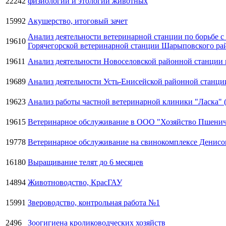
22242
физиологии и этологии животных
15992
Акушерство, итоговый зачет
Анализ деятельности ветеринарной станции по борьбе с
19610
Горячегорской ветеринарной станции Шарыповского рай
19611
Анализ деятельности Новоселовской районной станции 
19689
Анализ деятельности Усть-Енисейской районной станци
19623
Анализ работы частной ветеринарной клиники "Ласка" (
19615
Ветеринарное обслуживание в ООО "Хозяйство Пшени
19778
Ветеринарное обслуживание на свинокомплексе Денисо
16180
Выращивание телят до 6 месяцев
14894
Животноводство, КрасГАУ
15991
Звероводство, контрольная работа №1
2496
Зоогигиена кролиководческих хозяйств