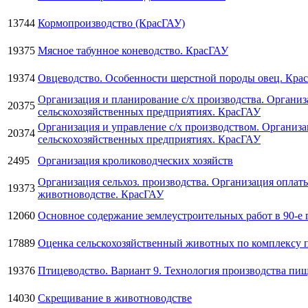
13744
Кормопроизводство (КрасГАУ)
19375
Мясное табунное коневодство. КрасГАУ
19374
Овцеводство. Особенности шерстной породы овец. Кра
Организация и планирование с/х производства. Организ
20375
сельскохозяйственных предприятиях. КрасГАУ
Организация и управление с/х производством. Организа
20374
сельскохозяйственных предприятиях. КрасГАУ
2495
Организация кролиководческих хозяйств
Организация сельхоз. производства. Организация оплаты
19373
животноводстве. КрасГАУ
12060
Основное содержание землеустроительных работ в 90-е г
17889
Оценка сельскохозяйственный животных по комплексу п
19376
Птицеводство. Вариант 9. Технология производства пи
14030
Скрещивание в животноводстве