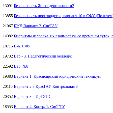
13091
Безопасность Жизнедеятельности2
13855
Безопасность производства, вариант 10 в СФУ (Политех
21067
БЖД Вариант 2. СибГАУ
14982
Биоритмы человека, их взаимосвязь со временем суток, 
18715
В-6. СФУ
19732
Вар - 3. Педагогический колледж
22592
Вар. №8
19383
Вариант 1. Красноярский юридический техникум
20116
Вариант 2 в КрасГАУ. Контрольная 3
20352
Вариант 3 в ИрГУПС
18553
Вариант 4. Контр. 1. СибГТУ