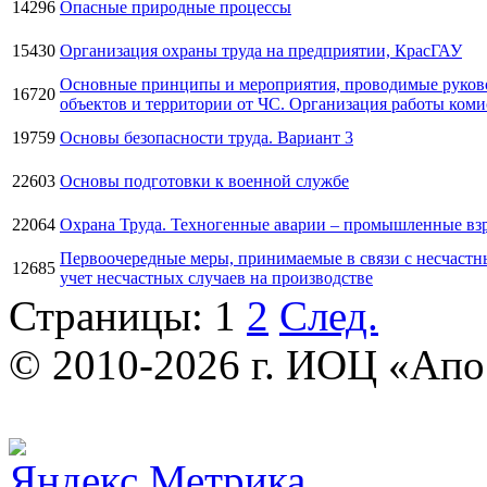
14296
Опасные природные процессы
15430
Организация охраны труда на предприятии, КрасГАУ
Основные принципы и мероприятия, проводимые руково
16720
объектов и территории от ЧС. Организация работы ком
19759
Основы безопасности труда. Вариант 3
22603
Основы подготовки к военной службе
22064
Охрана Труда. Техногенные аварии – промышленные вз
Первоочередные меры, принимаемые в связи с несчастны
12685
учет несчастных случаев на производстве
Страницы:
1
2
След.
© 2010-2026 г. ИОЦ «Ап