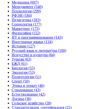
Медицина (697)
Менеджмент (540)
Психология (299)
РФЭИ (184)
Педагогика (183)
Социология (177)
Маркетинг (175)
Философия (152)
ИТ и программирование (143)
Иностраные языки (134)
История (127)
Русский язык и литература (100)
Искусство и культура (84)
Туризм (63)
БЖД (61)
Биология (55)
Экология (53)
Политология (51)
Спорт (50)
Этика и этикет (46)
Страхование (43)
Естествознание (42)
Логика (36)
Сельское хозяйство (28)
Стандартизация, сертификация (22)