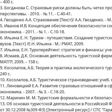
– 400 с.
3. Богданова С. Страховые риски должны быть четко проп
перспективы. - 2010. - № 11. - С.40-41.
4. Гвозденко А.А. Страхование [Текст]/ А.А. Гвозденко. - М.
5. Иванов И.В. Концепция обеспечения безопасности сов
экономика. - 2011. - № 1. - С.10-18.
6. Ильина Е. Н. Туризм - путешествия. Создание туристс
вузов. [Текст] /Е.Н. Ильина - М.: РМАТ, 2009.
7. Ильина, Е.Н. Туроперейтинг: стратегия и финансы: учебн
8. Исмаев, Д.К. Основная деятельность туристской фирмы:
МАТГР, 2009. – 158 с.
9. Косолапов, А.Б. Теория и практика экологического туриз
240 с.
10. Косолапов, А.Б. Туристическое страноведение: учеб. по
11. Линовицкий Е.А. Развитие страховых отношений в сфе
экономика. - 2007. - № 3. - С.18-20.
12. Маринин М. М. Туристские формальности и безопасност
13. Об основах туристской деятельности в Российской Ф
от 30.12.2008 №309-ФЗ) [Электронный ресурс] / СПС “Гара