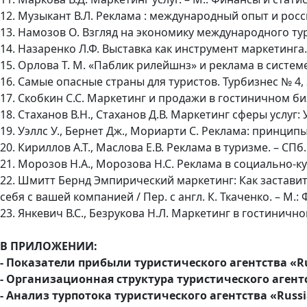
12. Музыкант В.Л. Реклама : международный опыт и росси
13. Намозов О. Взгляд на экономику международного ту
14. Назаренко Л.Ф. Выставка как инструмент маркетинга. 
15. Орлова Т. М. «Паблик рилейшнз» и реклама в систе
16. Самые опасные страны для туристов. Турбизнес № 4,
17. Скобкин С.С. Маркетинг и продажи в гостиничном би
18. Стаханов В.Н., Стаханов Д.В. Маркетинг сферы услуг:
19. Уэллс У., Бернет Дж., Мориарти С. Реклама: принципы
20. Кириллов А.Т., Маслова Е.В. Реклама в туризме. – СПб
21. Морозов Н.А., Морозова Н.С. Реклама в социально-ку
22. Шмитт Бернд Эмпирический маркетинг: Как заставить
себя с вашей компанией / Пер. с англ. К. Ткаченко. – М.:
23. Янкевич В.С., Безрукова Н.Л. Маркетинг в гостинично
В ПРИЛОЖЕНИИ:
- Показатели прибыли туристического агентства «Russ
- Организационная структура туристического агентст
- Анализ турпотока туристического агентства «Russia