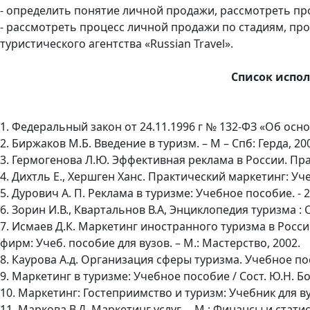
- определить понятие личной продажи, рассмотреть пр
- рассмотреть процесс личной продажи по стадиям, п
туристического агентства «Russian Travel».
Список испо
1. Федеральный закон от 24.11.1996 г № 132-ФЗ «Об осн
2. Биржаков М.Б. Введение в туризм. – М – Спб: Герда, 20
3. Гермогенова Л.Ю. Эффективная реклама в России. Пра
4. Дихтль Е., Хершген Ханс. Практический маркетинг: Уче
5. Дурович А. П. Реклама в туризме: Учебное пособие. - 2
6. Зорин И.В., Квартальнов В.А, Энциклопедия туризма : 
7. Исмаев Д.К. Маркетинг иностранного туризма в Росс
фирм: Учеб. пособие для вузов. – М.: Мастерство, 2002.
8. Каурова А.д. Организация сферы туризма. Учебное пос
9. Маркетинг в туризме: Учебное пособие / Сост. Ю.Н. Бор
10. Маркетинг: Гостеприимство и туризм: Учебник для вуз
11. Маркова В.Д. Маркетинг услуг. – М.: Финансы и статис