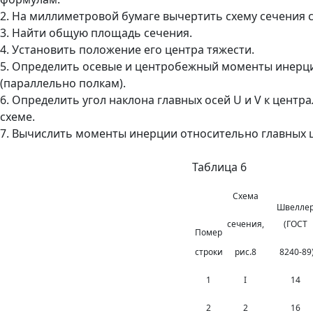
2. На миллиметровой бумаге вычертить схему сечения с
3. Найти общую площадь сечения.
4. Установить положение его центра тяжести.
5. Определить осевые и центробежный моменты инерци
(параллельно полкам).
6. Определить угол наклона главных осей U и V к цент
схеме.
7. Вычислить моменты инерции относительно главных 
Таблица 6
Схема
Швелле
сечения,
(ГОСТ
Помер
строки
рис.8
8240-89
1
I
14
2
2
16