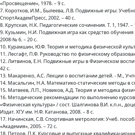
«Просвещение», 1978. – 9 с.
7. Коротков, И.М., Былеева, Л.В. Подвижные игры: Учебн
СпортАкадемПресс, 2002. – 40 с.
8. Крупская, Н.К. Педагогические сочинения. Т. 1, 1947. – 
9. Кузьмин, Н.И. Подвижная игра как средство обучения
2008-№ 6. – 20 с.
10. Курамшин, Ю.Ф. Теория и методика физической культур
11. Лесгафт, П.Ф. Руководство по физическому образовани
12. Литвинов, Е.Н. Подвижные игры в Физическом воспита
42 с.
13. Макаренко, А.С. Лекции о воспитании детей. - М., Учпе
14. Масальгин, Н.А. Математико-статические методы в спор
15. Матвеев, Л.П., Новиков, А.Д. Теория и методика физиче
16. Методические рекомендации по выполнению курсовы
«Физическая культура» / сост. Шалгинова В.И. к.п.н., д
Издат. ХГУ им. Н.Ф. Катанова, 2008. – 8 с.
17. Начинская, С.В. Спортивная метрология: Учеб. пособи
«Академия», 2005. – 72 c.
18. Петров, П.К. Курсовые и выпускные квалификационные