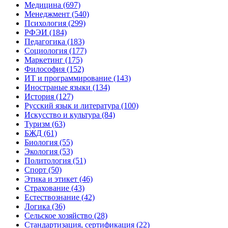
Медицина (697)
Менеджмент (540)
Психология (299)
РФЭИ (184)
Педагогика (183)
Социология (177)
Маркетинг (175)
Философия (152)
ИТ и программирование (143)
Иностраные языки (134)
История (127)
Русский язык и литература (100)
Искусство и культура (84)
Туризм (63)
БЖД (61)
Биология (55)
Экология (53)
Политология (51)
Спорт (50)
Этика и этикет (46)
Страхование (43)
Естествознание (42)
Логика (36)
Сельское хозяйство (28)
Стандартизация, сертификация (22)