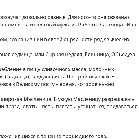
розвучат довольно разные. Для кого-то она связана с
то вспомнится известный мультик Роберта Саакянца «Ишь
ом, сохранивший в своей обрядности ряд языческих
рная седмица, или Сырная неделя, Блинница, Объедуха
требление в пищу сливочного масла, молочных
я (седмица), следующая за Пестрой неделей. В
вка к Великому посту – время, которое нужно
 – широкая Масленица. В узкую Масленицу разрешалось
 праздновать – петь, плясать, угощаться, предаваться
поженившихся в течение прошедшего года.