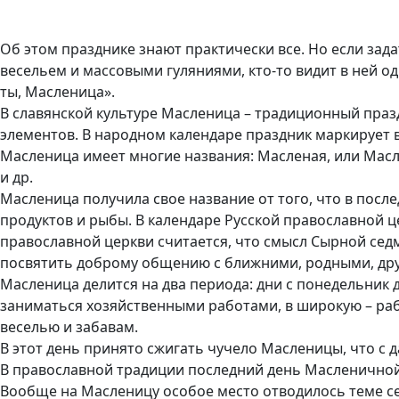
Об этом празднике знают практически все. Но если зада
весельем и массовыми гуляниями, кто-то видит в ней од
ты, Масленица».
В славянской культуре Масленица – традиционный праз
элементов. В народном календаре праздник маркирует 
Масленица имеет многие названия: Масленая, или Масл
и др.
Масленица получила свое название от того, что в пос
продуктов и рыбы. В календаре Русской православной ц
православной церкви считается, что смысл Сырной сед
посвятить доброму общению с ближними, родными, дру
Масленица делится на два периода: дни с понедельник 
заниматься хозяйственными работами, в широкую – раб
веселью и забавам.
В этот день принято сжигать чучело Масленицы, что с 
В православной традиции последний день Масленично
Вообще на Масленицу особое место отводилось теме с