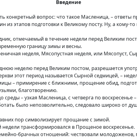
Введение
ть конкретный вопрос: что такое Масленица, – ответы п
ин из этапов подготовки к Великому посту. Ну, а кому-
дник, отмечаемый в течение недели перед Великим пост
временную границу зимы и весны.
еничная неделя, Мясопустная неделя, или Мясопуст, Сы
леднюю неделю перед Великим постом, разрешается упо
еркви этот период называется Сырной седмицей, – недел
мицы – примирение с ближними, прощение обид, подгото
зьями, благотворению.
до среды – узкая Масленица, с четверга по воскресенье
отать было непозволительно, следовало широко от души
давних пор символизирует прощание с зимой.
й недели трансформировался в Прощеное воскресенье.
емейно-брачных отношений: чествовали молодоженов, 