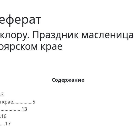
еферат
клору. Праздник масленица
оярском крае
Содержание
.3
м крае…………...5
………………….13
16
……17