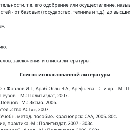
ельности, т.е. его одобрение или осуществление, назыв
й - от базовых (государство, техника и т.д.), до высших
а».
ию.
делов, заключения и списка литературы.
Список использованной литературы
 / Фролов И.Т., Араб-Оглы Э.А., Арефьева Г.С. и др. - М.: 
вузов. - М.: Политиздат, 2007.
Шевцов - М.: Эксмо. 2006.
тельство ACT»», 2007.
Учебн.-метод. пособие.-Красноярск: САА, 2005. 80с.
е, практика.-М.: Политиздат, 2007.- 303с.