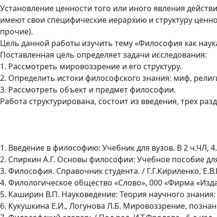
Установление ценности того или иного явления действит
имеют свои специфические иерархию и структуру ценносте
прочие).
Цель данной работы изучить тему «Философия как наук
Поставленная цель определяет задачи исследования:
1. Рассмотреть мировоззрение и его структуру.
2. Определить истоки философского знания: миф, религ
3. Рассмотреть объект и предмет философии.
Работа структурирована, состоит из введения, трех раз
1. Введение в философию: Учебник для вузов. В 2 ч.ЧЛ, 4.2
2. Спиркин А.Г. Основы философии: Учебное пособие для 
3. Философия. Справочник студента. / Г.Г.Кириленко, Е.В.
4. Филологическое общество «Слово», 000 «Фирма «Изда
5. Каширин В.П. Науковедение: Теория научного знания: 
6. Кукушкина Е.И., Логунова Л.Б. Мировоззрение, познани