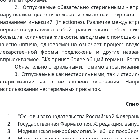
2. Отпускаемые обязательно стерильными - впр
нарушением целости кожных и слизистых покровов.
названием инъекций (injectiones). Различие между впрыс
первые представляют собой сравнительно небольшие
большие количества жидкости, вводимые с помощью а
injectio (infusio) одновременно означает процесс вве
лекарственной формы предложены и другие названия:
впрыскиваемое. ГФХ
принят
более
общий
термин
- Form
Обязательно стерильными, помимо впрыскиваний 
3. Отпускаемые как нестерильными, так и стерил
стерилизации часто не лишено основания. Напр
использовании нестерильных присыпок.
Спис
1.
"Основы законодательства Российской Федерации 
2.
Государственная Фармакопея, XI редакция, выпус
3.
Медицинская микробиология. Учебное пособие/По
4.
Методические рекомендации по контролю стерили