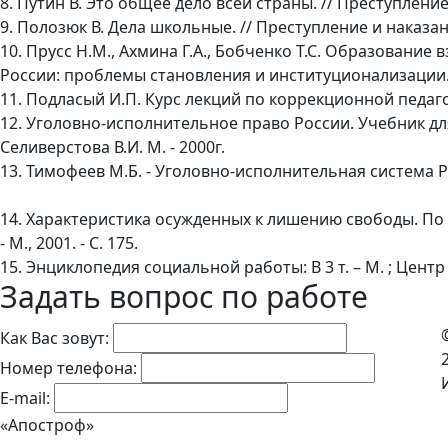
8. Путин В. Это общее дело всей страны. // Преступление и 
9. Полозюк В. Дела школьные. // Преступление и наказание.
10. Прусс Н.М., Ахмина Г.А., Бобченко Т.С. Образование 
России: проблемы становления и институционализации. 
11. Подласый И.П. Курс лекций по коррекционной педагог
12. Уголовно-исполнительное право России. Учебник для 
Селиверстова В.И. М. - 2000г.
13. Тимофеев М.Б. - Уголовно-исполнительная система Рос
14. Характеристика осужденных к лишению свободы. По м
- М., 2001. - С. 175.
15. Энциклопедия социальной работы: В 3 т. – М. ; Центр 
Задать вопрос по работе
Как Вас зовут:
Номер телефона:
E-mail:
«Апостроф»