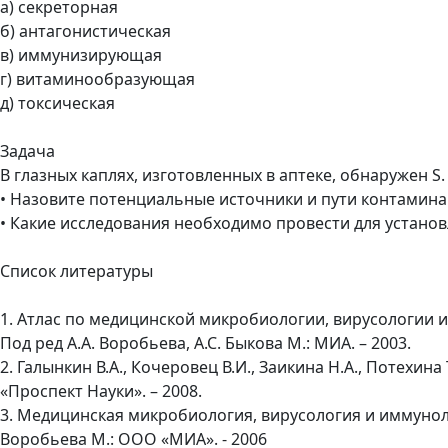
а) секреторная
б) антагонистическая
в) иммунизирующая
г) витаминообразующая
д) токсическая
Задача
В глазных каплях, изготовленных в аптеке, обнаружен S.
• Назовите потенциальные источники и пути контамина
• Какие исследования необходимо провести для устано
Список литературы
1. Атлас по медицинской микробиологии, вирусологии и
Под ред А.А. Воробьева, А.С. Быкова М.: МИА. – 2003.
2. Галынкин В.А., Кочеровец В.И., Заикина Н.А., Потехи
«Проспект Науки». – 2008.
3. Медицинская микробиология, вирусология и иммунолог
Воробьева М.: ООО «МИА». - 2006