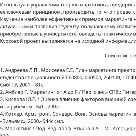
Используя в управлении теорию маркетинга, предприят
ее ключевым принципом, производить то, что продается
Изучение наиболее эффективных приемов маркетинга на
актуальным и позволив студенту, получающему квалиф
приобретенные в университете, овладеть практическим
Курсовой проект выполняется на исходной информации
Список испо
1. Андреева Л.П., Моисеева Е.Е. План маркетинга пред
студентов специальностей 060800, 060500, 260100, 1704
СибГТУ, 2001 – 81с.
2. Амблер Т. Маркетинг от А до Я / Пер. с анг.- СПб.: Пите
3. Кислова Ю.Е. / Оценка влияния факторов внешней с
и за рубежом.- №1.- 2002.
4. Котлер, Армстронг, Сондерс, Вонг. Основы маркетинга: П
«Вильямс», 2000.- 944с.: ил.
5. Маркетинг / Под. Ред. проф. Уткина Э.А. – М.: Ассоци
320с.