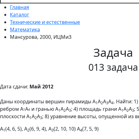
Главная
Каталог
Технические и естественные
Математика
Мансурова, 2000, ИЦМиЗ
Задача
013 задача
Дата сдачи:
Май 2012
Даны координаты вершин пирамиды А
А
А
А
. Найти: 1
1
2
3
4
ребром А
А
и гранью А
А
А
; 4) площадь грани А
А
А
;
1
4
1
2
3
1
2
3
плоскости А
А
А
; 8) уравнение высоты, опущенной из 
1
2
3
А
(4, 6, 5), А
(6, 9, 4), А
(2, 10, 10) А
(7, 5, 9)
1
2
3
4