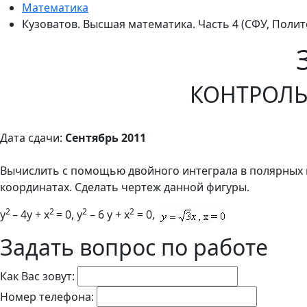
Математика
Кузоватов. Высшая математика. Часть 4 (СФУ, Полит
КОНТРОЛЬН
Дата сдачи:
Сентябрь 2011
Вычислить с помощью двойного интеграла в полярных
координатах. Сделать чертеж данной фигуры.
2
2
2
2
y
– 4y + x
= 0, y
– 6 y + x
= 0,
Задать вопрос по работе
Как Вас зовут:
Номер телефона: