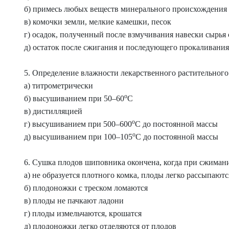
б) примесь любых веществ минерального происхождения
в) комочки земли, мелкие камешки, песок
г) осадок, полученный после взмучивания навески сырья 
д) остаток после сжигания и последующего прокаливания
5. Определение влажности лекарственного растительного
а) титрометрически
о
б) высушиванием при 50–60
С
в) дистилляцией
о
г) высушиванием при 500–600
С до постоянной массы
о
д) высушиванием при 100–105
С до постоянной массы
6. Сушка плодов шиповника окончена, когда при сжимани
а) не образуется плотного комка, плоды легко рассыпаютс
б) плодоножки с треском ломаются
в) плоды не пачкают ладони
г) плоды измельчаются, крошатся
д) плодоножки легко отделяются от плодов