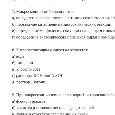
7. Микроскопический анализ - это:
а) определение особенностей анатомического строения с
б) проведение качественных микрохимических реакций
в) определение морфологических признаков сырья с по
г) определение анатомических признаков сырья с помощ
8. К просветляющим жидкостям относятся:
а) вода
б) глицерин
в) хлоралгидрат
г) растворы КОН или NaOH
д) раствор Люголя
9. При макроскопическом анализе корней и корневищ об
а) форму и размеры
б) характер расположения проводящих тканей
в) форму и структуру сердцевинных лучей