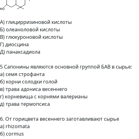
А) глицирризиновой кислоты
Б) олеаноловой кислоты
В) глюкуроновой кислоты
Г) диосцина
Д) панаксадиола
5 Сапонины являются основной группой БАВ в сырье:
а) семя строфанта
б) корни солодки голой
в) трава адониса весеннего
г) корневища с корнями валерианы
д) трава термопсиса
6. От горицвета весеннего заготавливают сырье
а) rhizomata
б) cormus