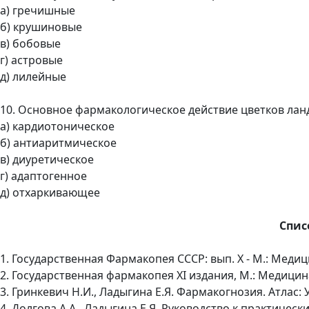
а) гречишные
б) крушиновые
в) бобовые
г) астровые
д) лилейные
10. Основное фармакологическое действие цветков ла
а) кардиотоническое
б) антиаритмическое
в) диуретическое
г) адаптогенное
д) отхаркивающее
Спис
1. Государственная Фармакопея СССР: вып. Х - М.: Медицин
2. Государственная фармакопея ХI издания, М.: Медицина, 
3. Гринкевич Н.И., Ладыгина Е.Я. Фармакогнозия. Атлас: 
4. Долгова А.А., Ладыгина Е.Я. Руководство к практичес