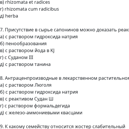
в) rhizomata et radices
г) rhizomata cum radicibus
д) herba
7. Присутствие в сырье сапонинов можно доказать реа
а) с раствором гидроксида натрия
б) пенообразования
в) с раствором йода в KJ
г) с Суданом III
д) с раствором танина
8. Антраценпроизводные в лекарственном растительн
а) с раствором Люголя
б) с раствором гидроксида натрия
в) с реактивом Судан Ш
г) с раствором формальдегида
д) с железо-аммониевыми квасцами
9. К какому семейству относится жостер слабительный