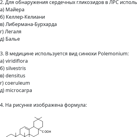
2. Для обнаружения сердечных гликозидов в ЛРС исполь
а) Майера
б) Келлер-Келиани
в) Либермана-Бурхарда
г) Легаля
д) Балье
3. В медицине используется вид синюхи Polemonium:
а) viridiflora
б) silvestris
в) densitus
г) coeruleum
д) microcarpa
4. На рисунке изображена формула: