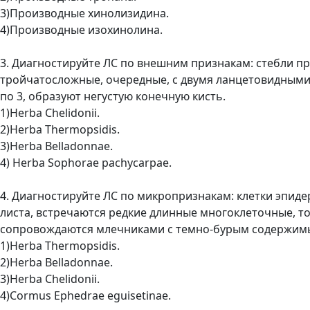
3)Производные хинолизидина.
4)Производные изохинолина.
3. Диагностируйте ЛС по внешним признакам: стебли п
тройчатосложные, очередные, с двумя ланцетовидными
по 3, образуют негустую конечную кисть.
1)Herba Chelidonii.
2)Herba Thermopsidis.
3)Herba Belladonnae.
4) Herba Sophorae pachycarpae.
4. Диагностируйте ЛС по микропризнакам: клетки эпиде
листа, встречаются редкие длинные многоклеточные, т
сопровождаются млечниками с темно-бурым содержим
1)Herba Thermopsidis.
2)Herba Belladonnae.
3)Herba Chelidonii.
4)Cormus Ephedrae eguisetinae.