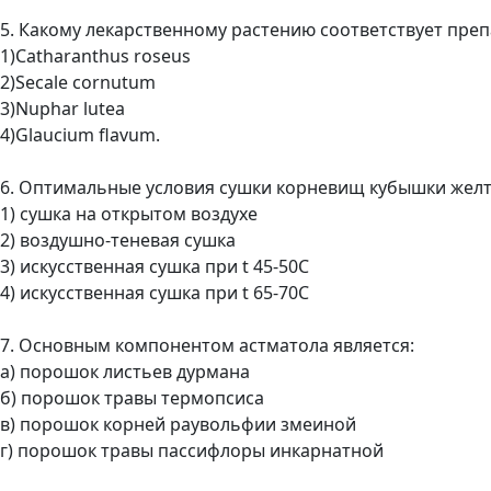
5. Какому лекарственному растению соответствует преп
1)Catharanthus roseus
2)Secale cornutum
3)Nuphar lutea
4)Glaucium flavum.
6. Оптимальные условия сушки корневищ кубышки желт
1) сушка на открытом воздухе
2) воздушно-теневая сушка
3) искусственная сушка при t 45-50C
4) искусственная сушка при t 65-70C
7. Основным компонентом астматола является:
а) порошок листьев дурмана
б) порошок травы термопсиса
в) порошок корней раувольфии змеиной
г) порошок травы пассифлоры инкарнатной