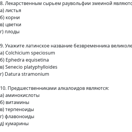
8. Лекарственным сырьем раувольфии змеиной являютс
а) листья
б) корни
в) цветки
г) плоды
9. Укажите латинское название безвременника великол
а) Colchicium speciosum
б) Ephedra equisetina
в) Senecio platyphylloides
г) Datura stramonium
10. Предшественниками алкалоидов являются:
а) аминокислоты
б) витамины
в) терпеноиды
г) флавоноиды
д) кумарины