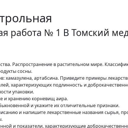
трольная
ая работа № 1 В Томский ме
йства. Распространение в растительном мире. Классифи
родукты сосны.
: хамазулена, артабсина. Приведите примеры лекарств
елей, характеризующих подлинность и доброкачественн
ости упаковки.
шке и хранению корневищ аира.
быкновенной и укажите их отличительные признаки.
писанию и напишите лекарственные названия сырья, пр
ы.
енной и показатели, характеризующие доброкачественн