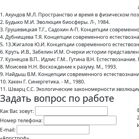
1. Ахундов М.Л. Пространство и время в физическом позн
2. Будыко М.И. Эволюция биосферы. Л-, 1984.
3. Грушевицкая Т.Г., Садохин А-П. Концепции современно
4. Дубнищева Т.Я. Концепции современного естествознан
5. 13.Жигалов Ю.И. Концепции современного естествознан
6. Круть И.В., Забелин И.М. Очерки истории представл
7. Кузнецов В.П.. Идлис Г.М.. Гутина В.Н. Естествознание. 
8. Моисеев Н.Н. Восхождение к разуму. М., 1993.
9. Найдыш В.М. Концепции современного естествознания.
10. Хакен Г. Синергетика. - М., 1980.
11. Шварц С.С. Экологические закономерности эволюции. 
Задать вопрос по работе
Как Вас зовут:
Номер телефона:
E-mail:
«Апостроф»