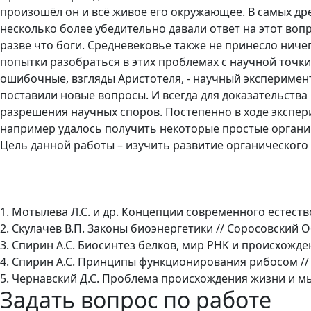
произошёл он и всё живое его окружающее. В самых д
несколько более убедительно давали ответ на этот вопр
разве что боги. Средневековье также не принесло ниче
попытки разобраться в этих проблемах с научной точк
ошибочные, взгляды Аристотеля, - научный эксперимен
поставили новые вопросы. И всегда для доказательств
разрешения научных споров. Постепенно в ходе экспер
например удалось получить некоторые простые органич
Цель данной работы – изучить развитие органического
1. Мотылева Л.С. и др. Концепции современного естествоз
2. Скулачев В.П. Законы биоэнергетики // Соросовский О
3. Спирин А.С. Биосинтез белков, мир РНК и происхожде
4. Спирин А.С. Принципы функционирования рибосом // 
5. Чернавский Д.С. Проблема происхождения жизни и мы
Задать вопрос по работе