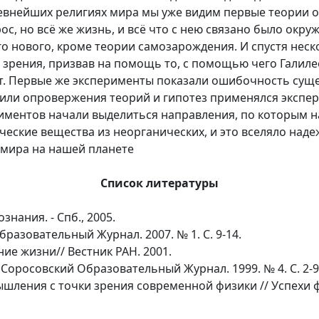
ревнейших религиях мира мы уже видим первые теории 
ос, но всё же жизнь, и всё что с нею связано было окр
го нового, кроме теории самозарождения. И спустя неск
и зрения, призвав на помощь то, с помощью чего Галил
т. Первые же эксперименты показали ошибочность суще
а или опровержения теорий и гипотез применялся экспе
иментов начали выделиться направления, по которым н
еские вещества из неорганических, и это вселяло наде
 мира на нашей планете
Список литературы
нания. - Спб., 2005.
бразовательный Журнал. 2007. № 1. С. 9-14.
ние жизни// Вестник РАН. 2001.
Соросовский Образовательный Журнал. 1999. № 4. С. 2-9
шления с точки зрения современной физики // Успехи ф