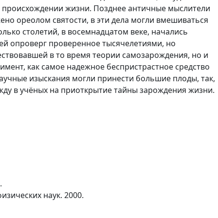
о происхождении жизни. Позднее античные мыслители
ужено ореолом святости, в эти дела могли вмешиваться
олько столетий, в восемнадцатом веке, начались
еей опроверг проверенное тысячелетиями, но
ствовавшей в то время теории самозарождения, но и
римент, как самое надежное беспристрастное средство
аучные изыскания могли принести большие плоды, так,
жду в учёных на приоткрытие тайны зарождения жизни.
.
изических наук. 2000.