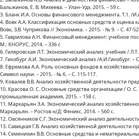
Бальжинов, Е. В. Михеева. – Улан–Удэ, 2015. – 59 с.
3. Бланк И.А. Основы финансового менеджмента. Т.1. /И.А.Б
4. Вовк А.А. Классификация основных средств и оценка к
Вовк, З.В. Чуприкова // Экономика. – 2015. - № 9. – С. 47-52
5. Гаврилова А.Н. Финансовый менеджмент: учебное пособи
М.: КНОРУС, 2014. – 336 с
6. Гиляровская Л.Т. Экономический анализ: учебник / Л.Т.
7. Гинзбург А.И. Экономический анализ /А.И.Гинзбург. – СП
8. Ефремова А.А. Роль основных фондов в хозяйственной
Символ науки. – 2015. - № 6. – С. 115-117.
9. Ковалев В.В. Анализ хозяйственной деятельности предпр
10. Красова О. С. Основные средства организации / О. С.
промышленная академия, 2015. – 158 с.
11. Маркарьян Э.А. Экономический анализ хозяйственной 
Маркарьян. – Ростов н/Д: Феникс, 2014. – 560 с.
12. Овсянников С.Г. Экономический анализ деятельности п
13. Савицкая Г.В. Анализ хозяйственной деятельности пред
14. Семенихин В.В. Основные средства и нематериальные а