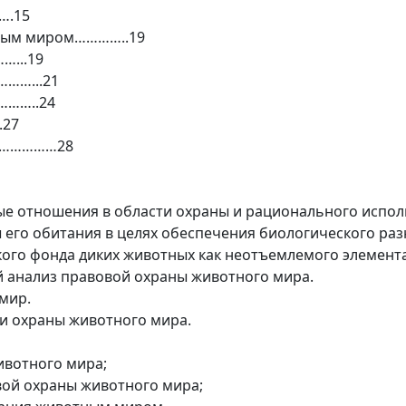
….15
тным миром…………..19
…...19
……...21
………..24
27
………………28
е отношения в области охраны и рационального исполь
 его обитания в целях обеспечения биологического ра
кого фонда диких животных как неотъемлемого элемент
й анализ правовой охраны животного мира.
мир.
ти охраны животного мира.
ивотного мира;
вой охраны животного мира;