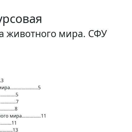
урсовая
а животного мира. СФУ
.3
го мира…………….……5
…………….5
………………7
……………8
отного мира……………11
……...11
………..13