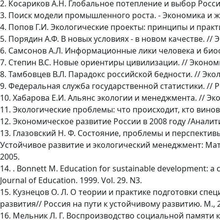
2. Косариков А.Н. Глобальное потепление и выбор России.
3. Поиск модели промышленного роста. - Экономика и жи
4. Попов Г.И. Экологические проекты: принципы и практик
5. Порядин А.Ф. В новых условиях - в новом качестве. // Э
6. Самсонов А.Л. Информационные лики человека и биосфе
7. Степин В.С. Новые ориентиры цивилизации. // Экономик
8. Тамбовцев В.Л. Парадокс российской бедности. // Эколо
9. Федеральная служба государственной статистики. // Р
10. Xабарова Е.И. Альянс экологии и менеджмента. // Эко
11. Экологические проблемы: что происходит, кто винова
12. Экономическое развитие России в 2008 году /Аналит
13. Глазовский Н. Ф. Состояние, проблемы и перспектив
Устойчивое развитие и экологический менеджмент: Ма
2005.
14. . Bonnett M. Education for sustainable development: a
Journal of Education. 1999. Vol. 29. N3.
15. Кузнецов О. Л. О теории и практике подготовки сп
развития// Россия на пути к устойчивому развитию. М., 
16. Мельник Л. Г. Воспроизводство социальной памяти