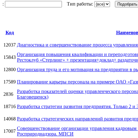
:
Тип работы:
Код
Наименов
12037
Диагностика и совершенствование процесса управлени
Организация повышения квалификации и переподготовк
15843
Рестоклуб «Стерлинг» + презентация+доклад+ раздаточ
12800
Организация труда и его мотивация на предприятии в р
17589
Планирование карьеры персонала на примере ОАО «Газ
Разработка показателей оценки управленческого персон
2836
Благовещенск)
18716
Разработка стратегии развития предприятия. Только 2 и 
14068
Разработка стратегических направлений развития предп
Совершенствование организации управления кадровым 
17007
Росприроднадзора. МПСИ