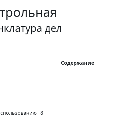
трольная
клатура дел
Содержание
 использованию 8