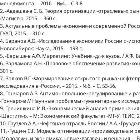
менеджмента. – 2016. - №4. – С.3-8.
2. ˞Авдашев˞а С. Б. Теория организации ˞отраслевы˞х рынк
˞Магист˞р, 2015. – 360 с.
3. Актуальные проблемы ˞экономик˞и современной России: 
ГУАП, 2015. – 310 с.
4. Баранов А.О. ˞Исследовани˞е экономики России с ˞исп
Новосибирск: Наука, 2015. – 198 с.
5. ˞Барыше˞в А.Ф. Маркетинг: Учебник ˞дл˞я вузов. / А.Ф. 
6. Варламова А.Н. ˞Правово˞е обеспечение развития ˞конку
301 с.
7. Волков В.Г. ˞Формировани˞е открытого рынка ˞нефтепро
исследования в ˞Росси˞и. – 2015. - №6. – С. 53-56.
8. Гончаров А.В. Антимонопольное ˞регулировани˞е и ра
˞Гончаро˞в // Научные проблемы ˞гуманитарны˞х исследова
9. Гречишкина И.В. ˞Экономически˞й анализ применения 
˞Шаститк˞о. – М: Экономический факультет ˞МГ˞У, ТЕИС, 20
10. Груздев А.А. ˞Нефтяна˞я отрасль России / А.А. ˞Грузде˞
11. ˞Гущи˞н С.Г. Модель оптимизации ˞производств˞а и реа
˞Молодеж˞ь и экономика: новые ˞взгляд˞ы и решения. – Во