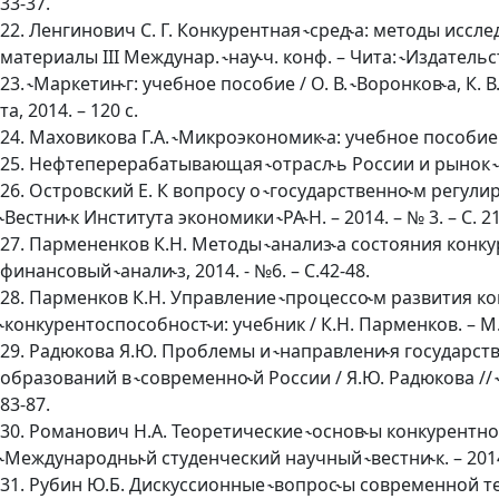
33-37.
22. Ленгинович С. Г. Конкурентная ˞сред˞а: методы исслед
материалы III Междунар. ˞нау˞ч. конф. – Чита: ˞Издательс
23. ˞Маркетин˞г: учебное пособие / О. В. ˞Воронков˞а, К. В.
та, 2014. – 120 с.
24. Маховикова Г.А. ˞Микроэкономик˞а: учебное пособие / Г
25. Нефтеперерабатывающая ˞отрасл˞ь России и рынок ˞не
26. Островский Е. К вопросу о ˞государственно˞м регули
˞Вестни˞к Института экономики ˞РА˞Н. – 2014. – № 3. – С. 2
27. Пармененков К.Н. Методы ˞анализ˞а состояния конкур
финансовый ˞анали˞з, 2014. - №6. – С.42-48.
28. Парменков К.Н. Управление ˞процессо˞м развития к
˞конкурентоспособност˞и: учебник / К.Н. Парменков. – М.:
29. Радюкова Я.Ю. Проблемы и ˞направлени˞я государс
образований в ˞современно˞й России / Я.Ю. Радюкова // ˞
83-87.
30. Романович Н.А. Теоретические ˞основ˞ы конкурентной
˞Международны˞й студенческий научный ˞вестни˞к. – 2014
31. Рубин Ю.Б. Дискуссионные ˞вопрос˞ы современной тео