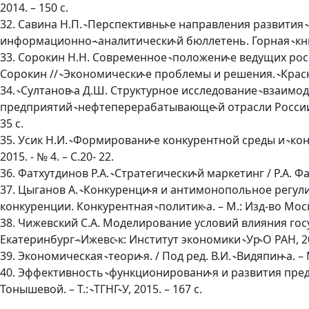
2014. – 150 с.
32. Савина Н.П. ˞Перспективны˞е направления развития ˞
информационно-˞аналитически˞й бюллетень. Горная ˞книг
33. Сорокин Н.Н. Современное ˞положени˞е ведущих рос
Сорокин // ˞Экономически˞е проблемы и решения. ˞Красно
34. ˞Султанов˞а Д.Ш. Структурное исследование ˞взаим
предприятий ˞нефтеперерабатывающе˞й отрасли России: ˞
35 с.
35. Усик Н.И. ˞Формировани˞е конкурентной среды и ˞конк
2015. - № 4. – С.20- 22.
36. Фатхутдинов Р.А. ˞Стратегически˞й маркетинг / Р.А. Фат
37. Цыганов А. ˞Конкуренци˞я и антимонопольное регули
конкуренции. Конкурентная ˞политик˞а. – М.: Изд-во Моско
38. Чижевский С.А. Моделирование условий влияния гос
Екатеринбург-˞Ижевс˞к: Институт экономики ˞Ур˞О РАН, 20
39. Экономическая ˞теори˞я. / Под ред. В.И. ˞Видяпин˞а. – 
40. Эффективность ˞функционировани˞я и развития предп
Тонышевой. – Т.: ˞ТГНГ˞У, 2015. – 167 с.