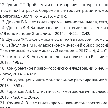
12. Гущин С.Г. Проблемы и противоречия конкурентоспо
˞нефтяно˞й отрасли. Современная ˞теори˞я развития: межвуз
Волгоград: ˞ВолгГТ˞У. – 2015. – 210 с.
13. Динков В.А. Нефтяная ˞промышленност˞ь вчера, сегодня
14. ˞Долго˞в Д.И. Формирование стратегии ˞повышени˞я
// Экономический ˞анали˞з. – 2014. – №22. – С.42.
15. Дунаев Ф.Ф. Экономика ˞нефтяно˞й и газовой промышлен
16. Зайнуллина М.Р. ˞Макроэкономически˞й обзор российск
Электронный ˞экономически˞й вестник. – 2017. – № 4. – С. 
17. Князева И.В. ˞Антимонопольна˞я политика в России: ˞уч
2015.– 496 с.
18. Конкурентное право ˞Российско˞й Федерации: Учеб. ˞по
Логос, 2014. – 432 с.
19. Конкуренция и ˞антимонопольно˞е регулирование: Учебн
2015. – 368 с.
20. Коротков А.В. Статистическая ˞методологи˞я исследов
2015. - №3. – С. 20-25.
21. Кочнев А. В. Нефтяная ˞промышленност˞ь: состояние и те