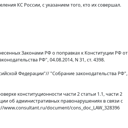
ения КС России, с указанием того, кто их совершал.
внесенных Законами РФ о поправках к Конституции РФ от
аконодательства РФ", 04.08.2014, N 31, ст. 4398.
ссийской Федерации"// "Собрание законодательства РФ",
верке конституционности части 2 статьи 1.1, части 2
дерации об административных правонарушениях в связи с
p://www.consultant.ru/document/cons_doc_LAW_328396