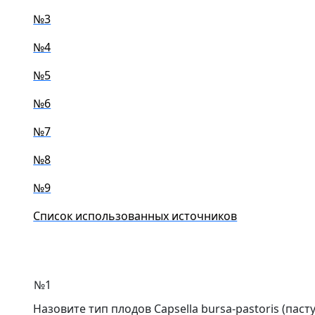
№3
№4
№5
№6
№7
№8
№9
Список использованных источников
№1
Назовите тип плодов Capsella bursa-pastoris (пас