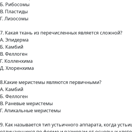
Б. Рибосомы
В. Пластиды
Г. Лизосомы
7. Какая ткань из перечисленных является сложной?
А. Эпидерма
Б. Камбий
В. Феллоген
Г. Колленхима
Д. Хлоренхима
8.Какие меристемы являются первичными?
А. Камбий
Б. Феллоген
В. Раневые меристемы
Г. Апикальные меристемы
9. Как называется тип устьичного аппарата, когда уст
отличающихся по форме и размерам от основных клет