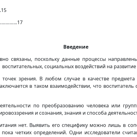
15
………...17
Введение
но связаны, поскольку данные процес­сы направлены
воспитательных, социальных воздействий на раз­витие 
ек зрения. В любом случае в качестве предмета в
ключается в таком взаимодействии, что воспитатель с
деятельности по преобразованию человека или групп
ировоззрения и сознания, знания и способа деятельнос
питания нет. Выявить его специфику можно лишь в со
 пока четких опреде­лений. Одни исследователи счит