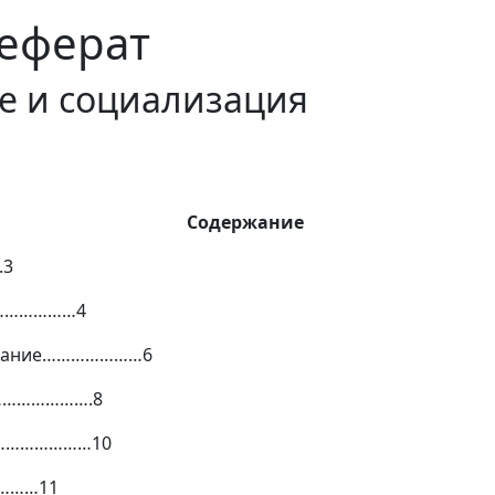
еферат
е и социализация
Содержание
.3
…………………4
держание…………………6
…………………….8
………………………10
………11