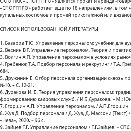
ООО ПКК «СПОРТПРО» является прокат и аренда ˞товаро
«СПОРТПРО» работает еще по 18 направлениям, в том 
купальных костюмов и прочей трикотажной или вязано
СПИСОК ИСПОЛЬЗОВАННОЙ ЛИТЕРАТУРЫ
1. Базаров Т.Ю. Управление персоналом: учебник для вузов
2. Веснин В.Р. Управление персоналом. Теория и практика /
3. Волгин А.П. Управление персоналом в условиях рыночно
4. Гребенюк Т.А. Подбор персонала и рекрутинг / Т.А. Гре
684.
5. Дружинин Е. Отбор персонала организации сквозь при
№10. – С. 12-21.
6. Дуракова И. Б. Теория управления персоналом: тра
формированию кадровых служб. / И.Б.Дуракова. – М.: Юнит
7. Егоршин А.П. Управление персоналом. / А.П.Егоршин. –
8. Жув Д. Подбор персонала / Д. Жув, Д. Массони [Текст] 
«Нева», 2020. – 96 с.
9. Зайцев Г.Г. Управление персоналом / Г.Г.Зайцев. – СПб.: