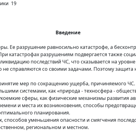
мики 19
Введение
еры. Ее разрушение равносильно катастрофе, а бескон
При катастрофах разрушениям подвергается также соци
иквидацию последствий ЧС, что сказывается на уровне
 не справляются со своими задачами. Поэтому защита н
ринятие мер по сокращению ущерба, причиняемого ЧС. 
ьшими системами, как «природа - техносфера - общест
аукоемкие сферы, как физические механизмы развития 
ремени и места их возникновения, способы предотвращ
 оптимального планирования.
, способов уменьшения опасности и смягчения последс
арственном, региональном и местном.